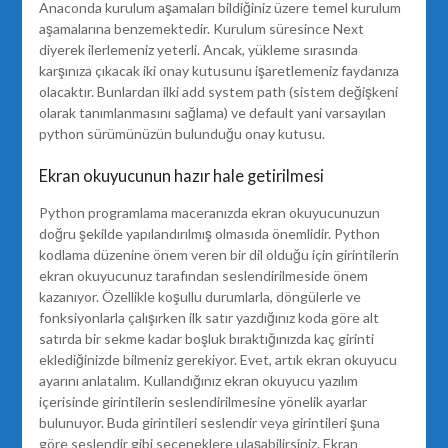
Anaconda kurulum aşamaları bildiğiniz üzere temel kurulum
aşamalarına benzemektedir. Kurulum süresince Next
diyerek ilerlemeniz yeterli. Ancak, yükleme sırasında
karşınıza çıkacak iki onay kutusunu işaretlemeniz faydanıza
olacaktır. Bunlardan ilki add system path (sistem değişkeni
olarak tanımlanmasını sağlama) ve default yani varsayılan
python sürümünüzün bulunduğu onay kutusu.
Ekran okuyucunun hazır hale getirilmesi
Python programlama maceranızda ekran okuyucunuzun
doğru şekilde yapılandırılmış olmasıda önemlidir. Python
kodlama düzenine önem veren bir dil olduğu için girintilerin
ekran okuyucunuz tarafından seslendirilmeside önem
kazanıyor. Özellikle koşullu durumlarla, döngülerle ve
fonksiyonlarla çalışırken ilk satır yazdığınız koda göre alt
satırda bir sekme kadar boşluk bıraktığınızda kaç girinti
eklediğinizde bilmeniz gerekiyor. Evet, artık ekran okuyucu
ayarını anlatalım. Kullandığınız ekran okuyucu yazılım
içerisinde girintilerin seslendirilmesine yönelik ayarlar
bulunuyor. Buda girintileri seslendir veya girintileri şuna
göre seslendir gibi seçeneklere ulaşabilirsiniz. Ekran