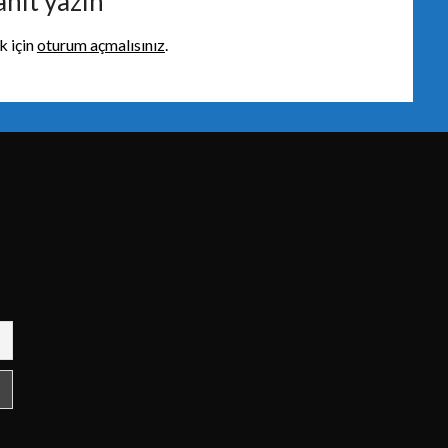
anıt yazın
 için
oturum açmalısınız
.