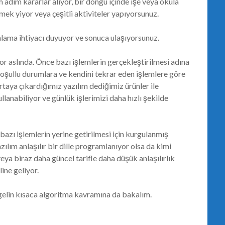
adım kararlar alıyor, bir döngü içinde işe veya okula
emek yiyor veya çeşitli aktiviteler yapıyorsunuz.
lama ihtiyacı duyuyor ve sonuca ulaşıyorsunuz.
or aslında. Önce bazı işlemlerin gerçekleştirilmesi adına
koşullu durumlara ve kendini tekrar eden işlemlere göre
taya çıkardığımız yazılım dediğimiz ürünler ile
ullanabiliyor ve günlük işlerimizi daha hızlı şekilde
azı işlemlerin yerine getirilmesi için kurgulanmış
zılım anlaşılır bir dille programlanıyor olsa da kimi
 veya biraz daha güncel tarifle daha düşük anlaşılırlık
ine geliyor.
elin kısaca algoritma kavramına da bakalım.