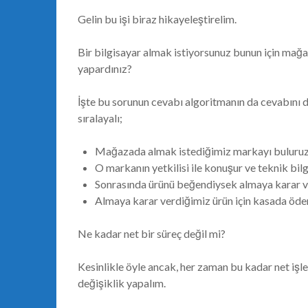
Gelin bu işi biraz hikayeleştirelim.
Bir bilgisayar almak istiyorsunuz bunun için mağa
yapardınız?
İşte bu sorunun cevabı algoritmanın da cevabını 
sıralayalı;
Mağazada almak istediğimiz markayı buluruz
O markanın yetkilisi ile konuşur ve teknik bilgil
Sonrasında ürünü beğendiysek almaya karar ve
Almaya karar verdiğimiz ürün için kasada ödem
Ne kadar net bir süreç değil mi?
Kesinlikle öyle ancak, her zaman bu kadar net işl
değişiklik yapalım.