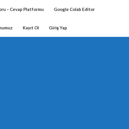
oru – Cevap Platformu
Google Colab Editor
rmumuz
Kayıt Ol
Giriş Yap