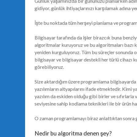
Günlük yaşamınızda bir gününüzü planlarken adım 
gidiyor, günlük ihtiyaçlarınızı karşılamak adına y
İşte bu noktada tüm herşeyi planlama ve program
Bilgisayar tarafında da işler birazcık buna benziy
algoritmalar kuruyoruz ve bu algoritmaları bazı 
yeniden kurguluyoruz. Tüm bu süreçler sonunda or
bilgisayar ve bilgisayar destekli her türlü cihazı k
görebiliyoruz.
Size aktardığım üzere programlama bilgisayarda b
yazılımların altyapılarını ifade etmektedir. Kimi ya
yazılım da eskiden olduğu gibi birler ve sıfırlarla
seviyesine sahip kodlama teknikleri ile bir ürün hal
O zaman programlamayı biraz anlattıktan sonra g
Nedir bu algoritma denen şey?