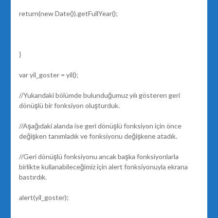
return(new Date()).getFullYear();
}
var yil_goster = yil();
//Yukarıdaki bölümde bulunduğumuz yılı gösteren geri
dönüşlü bir fonksiyon oluşturduk.
//Aşağıdaki alanda ise geri dönüşlü fonksiyon için önce
değişken tanımladık ve fonksiyonu değişkene atadık.
//Geri dönüşlü fonksiyonu ancak başka fonksiyonlarla
birlikte kullanabileceğimiz için alert fonksiyonuyla ekrana
bastırdık.
alert(yil_goster);