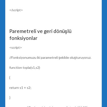
</script>
Paremetreli ve geri dönüşlü
fonksiyonlar
<script>
//Fonksiyonumuzu iki parametreli şekilde oluşturuyoruz.
function topla(s1,s2)
{
return s1 + s2;
}