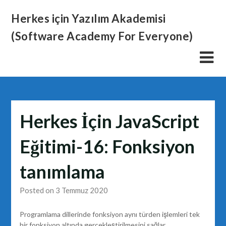
Skip
Herkes için Yazılım Akademisi
to
content
(Software Academy For Everyone)
Herkes İçin JavaScript
Eğitimi-16: Fonksiyon
tanımlama
Posted on 3 Temmuz 2020
Programlama dillerinde fonksiyon aynı türden işlemleri tek
bir fonksiyon altında gerçekleştirilmesini sağlar.