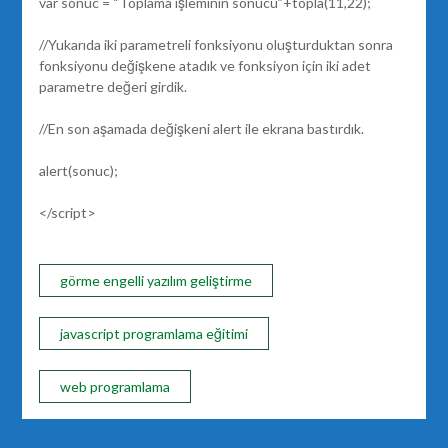
var sonuc = “Toplama işleminin sonucu”+topla(11,22);
//Yukarıda iki parametreli fonksiyonu oluşturduktan sonra
fonksiyonu değişkene atadık ve fonksiyon için iki adet
parametre değeri girdik.
//En son aşamada değişkeni alert ile ekrana bastırdık.
alert(sonuc);
</script>
görme engelli yazılım geliştirme
javascript programlama eğitimi
web programlama