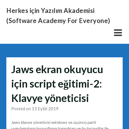
Skip
Herkes için Yazılım Akademisi
to
content
(Software Academy For Everyone)
Jaws ekran okuyucu
için script eğitimi-2:
Klavye yöneticisi
Posted on 13 Eylül 2019
Jaws klavye yöneticisi windows ve üçüncü parti
uygulamaların kısayollarını barındıran ve bu kısayollar ile