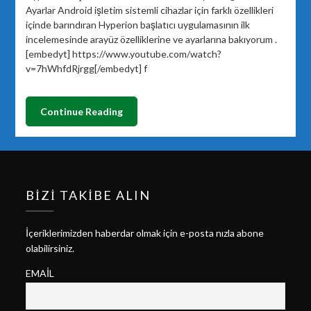
Ayarlar Android işletim sistemli cihazlar için farklı özellikleri
içinde barındıran Hyperion başlatıcı uygulamasının ilk
incelemesinde arayüz özelliklerine ve ayarlarına bakıyorum .
[embedyt] https://www.youtube.com/watch?
v=7hWhfdRjrgg[/embedyt] f
Continue Reading
BIZI TAKIBE ALIN
İçeriklerimizden haberdar olmak için e-posta nızla abone
olabilirsiniz.
EMAIL