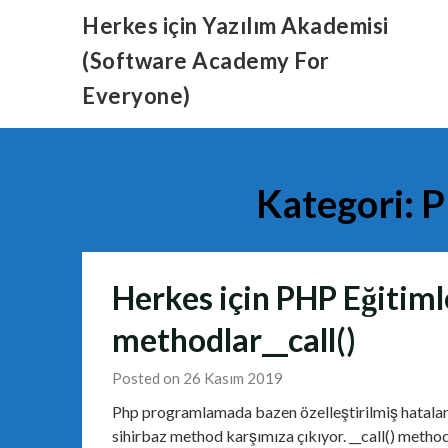
Skip
Herkes için Yazılım Akademisi
to
(Software Academy For
content
Everyone)
Kategori:
P
Herkes için PHP Eğitiml
methodlar__call()
Posted on 26 Kasım 2019
Php programlamada bazen özelleştirilmiş hatalar 
sihirbaz method karşımıza çıkıyor. __call() method