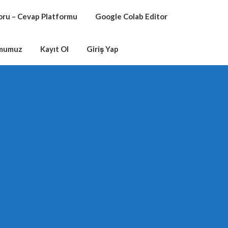
oru – Cevap Platformu
Google Colab Editor
rmumuz
Kayıt Ol
Giriş Yap