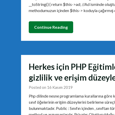
__toString() { return $this->ad; //Ad isminde olu
methodumuzun içinden $this-> koduyla çağırmış 
Continue Reading
Herkes için PHP Eğitimle
gizlilik ve erişim düzeyl
Posted on 16 Kasım 2019
Php dilinde nesne programlama kurallarına göre 
sınıf öğelerinin erişim düzeylerini belirleme süreç
bulunmaktadır. Public : Sınıfın içinden , sınıftan tü
method ve argumanlardır. Private: Oluşturulduğu sı