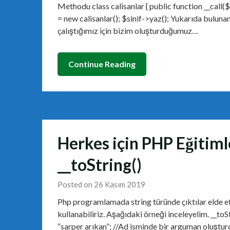
Methodu class calisanlar { public function __call($
= new calisanlar(); $sinif->yaz(); Yukarıda bulu
çalıştığımız için bizim oluşturduğumuz…
Continue Reading
Herkes için PHP Eğitiml
__toString()
Posted on 26 Kasım 2019
Php programlamada string türünde çıktılar elde e
kullanabiliriz. Aşağıdaki örneği inceleyelim. __to
“sarper arıkan”; //Ad isminde bir arguman oluştur