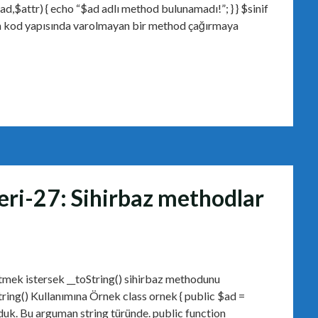
ad,$attr) { echo “$ad adlı method bulunamadı!”; } } $sinif
nan kod yapısında varolmayan bir method çağırmaya
eri-27: Sihirbaz methodlar
tmek istersek __toString() sihirbaz methodunu
String() Kullanımına Örnek class ornek { public $ad =
duk. Bu arguman string türünde. public function