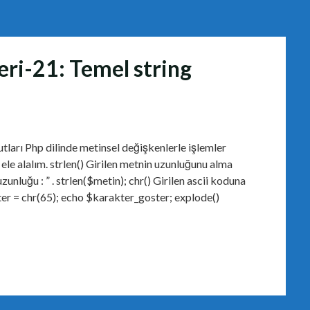
eri-21: Temel string
ları Php dilinde metinsel değişkenlerle işlemler
ele alalım. strlen() Girilen metnin uzunluğunu alma
nluğu : ” . strlen($metin); chr() Girilen ascii koduna
er = chr(65); echo $karakter_goster; explode()