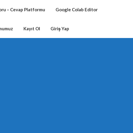
oru – Cevap Platformu
Google Colab Editor
rmumuz
Kayıt Ol
Giriş Yap