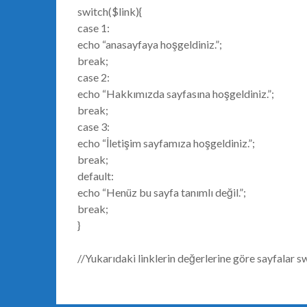
switch($link){
case 1:
echo “anasayfaya hoşgeldiniz.”;
break;
case 2:
echo “Hakkımızda sayfasına hoşgeldiniz.”;
break;
case 3:
echo “İletişim sayfamıza hoşgeldiniz.”;
break;
default:
echo “Henüz bu sayfa tanımlı değil.”;
break;
}
//Yukarıdaki linklerin değerlerine göre sayfalar s