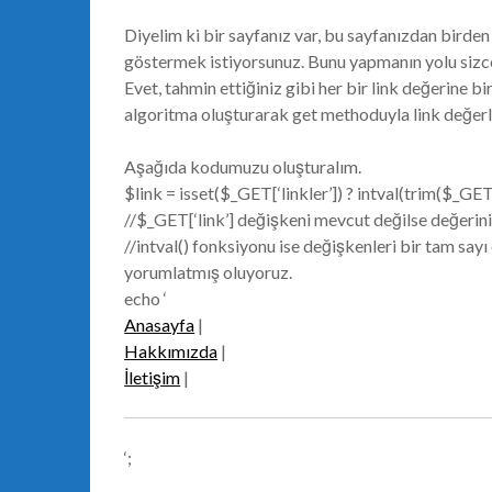
Diyelim ki bir sayfanız var, bu sayfanızdan birden
göstermek istiyorsunuz. Bunu yapmanın yolu sizce
Evet, tahmin ettiğiniz gibi her bir link değerine bir
algoritma oluşturarak get methoduyla link değerle
Aşağıda kodumuzu oluşturalım.
$link = isset($_GET[‘linkler’]) ? intval(trim($_GET[‘
//$_GET[‘link’] değişkeni mevcut değilse değerin
//intval() fonksiyonu ise değişkenleri bir tam say
yorumlatmış oluyoruz.
echo ‘
Anasayfa
|
Hakkımızda
|
İletişim
|
‘;