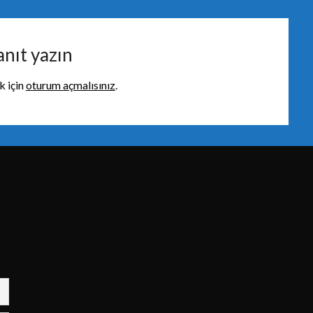
anıt yazın
 için
oturum açmalısınız
.