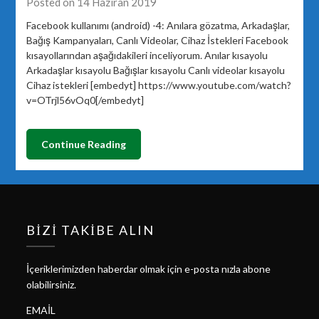
Posted on 14 Haziran 2019
Facebook kullanımı (android) -4: Anılara gözatma, Arkadaşlar,
Bağış Kampanyaları, Canlı Videolar, Cihaz İstekleri Facebook
kısayollarından aşağıdakileri inceliyorum. Anılar kısayolu
Arkadaşlar kısayolu Bağışlar kısayolu Canlı videolar kısayolu
Cihaz istekleri [embedyt] https://www.youtube.com/watch?
v=OTrjl56vOq0[/embedyt]
Continue Reading
BIZI TAKIBE ALIN
İçeriklerimizden haberdar olmak için e-posta nızla abone
olabilirsiniz.
EMAIL