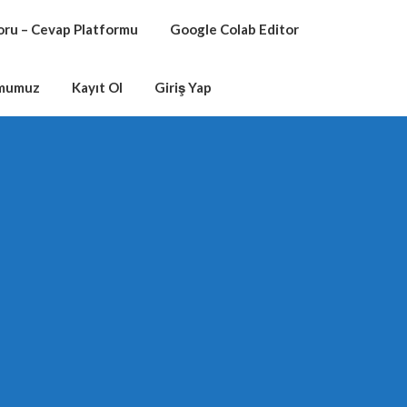
oru – Cevap Platformu
Google Colab Editor
rmumuz
Kayıt Ol
Giriş Yap