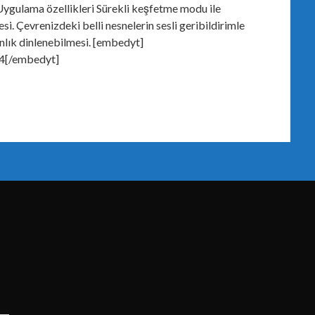
 Uygulama özellikleri Sürekli keşfetme modu ile
esi. Çevrenizdeki belli nesnelerin sesli geribildirimle
anlık dinlenebilmesi. [embedyt]
4[/embedyt]