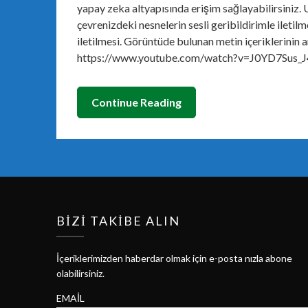
yapay zeka altyapısında erişim sağlayabilirsiniz.
çevrenizdeki nesnelerin sesli geribildirimle iletilm
iletilmesi. Görüntüde bulunan metin içeriklerinin 
https://www.youtube.com/watch?v=J0YD7Sus_J
Continue Reading
BIZI TAKIBE ALIN
İçeriklerimizden haberdar olmak için e-posta nızla abone
olabilirsiniz.
EMAIL