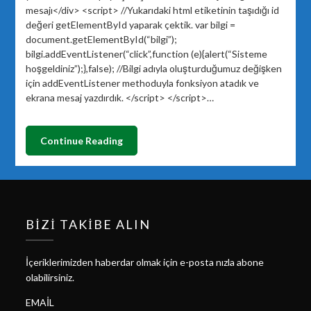
mesajı</div> <script> //Yukarıdaki html etiketinin taşıdığı id
değeri getElementById yaparak çektik. var bilgi =
document.getElementById(“bilgi”);
bilgi.addEventListener(“click”,function (e){alert(“Sisteme
hoşgeldiniz”);},false); //Bilgi adıyla oluşturduğumuz değişken
için addEventListener methoduyla fonksiyon atadık ve
ekrana mesaj yazdırdık. </script> </script>…
Continue Reading
BIZI TAKIBE ALIN
İçeriklerimizden haberdar olmak için e-posta nızla abone
olabilirsiniz.
EMAIL