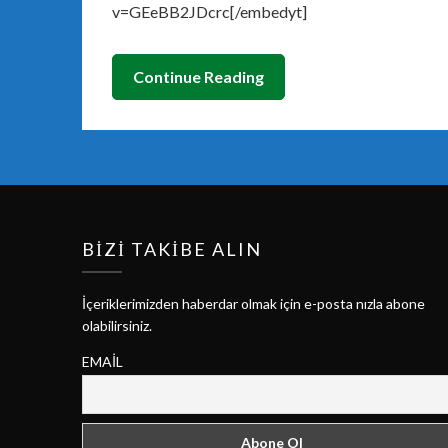
v=GEeBB2JDcrc[/embedyt]
Continue Reading
BIZI TAKIBE ALIN
İçeriklerimizden haberdar olmak için e-posta nızla abone
olabilirsiniz.
EMAIL