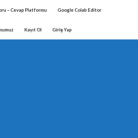
oru – Cevap Platformu
Google Colab Editor
rmumuz
Kayıt Ol
Giriş Yap