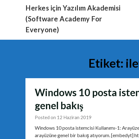
Skip
Herkes için Yazılım Akademisi
to
(Software Academy For
content
Everyone)
Etiket:
il
Windows 10 posta istem
genel bakış
Posted on 12 Haziran 2019
Windows 10 posta istemcisi Kullanımı-1: Arayüze
arayüzüne genel bir bakış atıyorum. [embedyt] 