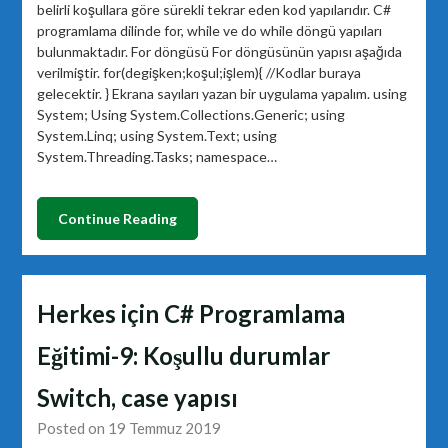
belirli koşullara göre sürekli tekrar eden kod yapılarıdır. C#
programlama dilinde for, while ve do while döngü yapıları
bulunmaktadır. For döngüsü For döngüsünün yapısı aşağıda
verilmiştir. for(degişken;koşul;işlem){ //Kodlar buraya
gelecektir. } Ekrana sayıları yazan bir uygulama yapalım. using
System; Using System.Collections.Generic; using
System.Linq; using System.Text; using
System.Threading.Tasks; namespace…
Continue Reading
Herkes için C# Programlama
Eğitimi-9: Koşullu durumlar
Switch, case yapısı
Posted on 19 Temmuz 2019