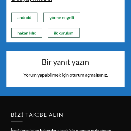
android
görme engelli
hakan kılıç
ilk kurulum
Bir yanıt yazın
Yorum yapabilmek için
oturum açmalısınız
.
BIZI TAKIBE ALIN
İçeriklerimizden haberdar olmak için e-posta nızla abone