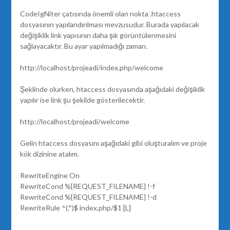
CodeIgNiter çatısında önemli olan nokta .htaccess
dosyasının yapılandırılması mevzusudur. Burada yapılacak
değişiklik link yapısının daha şık görüntülenmesini
sağlayacaktır. Bu ayar yapılmadığı zaman.
http://localhost/projeadi/index.php/welcome
Şeklinde olurken, htaccess dosyasında aşağıdaki değişiklik
yapılır ise link şu şekilde gösterilecektir.
http://localhost/projeadi/welcome
Gelin htaccess dosyasını aşağıdaki gibi oluşturalım ve proje
kök dizinine atalım.
RewriteEngine On
RewriteCond %{REQUEST_FILENAME} !-f
RewriteCond %{REQUEST_FILENAME} !-d
RewriteRule ^(.*)$ index.php/$1 [L]