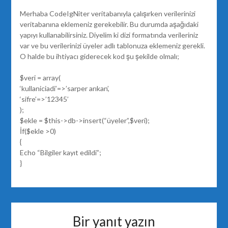
Merhaba CodeIgNiter veritabanıyla çalışırken verilerinizi
veritabanına eklemeniz gerekebilir. Bu durumda aşağıdaki
yapıyı kullanabilirsiniz. Diyelim ki dizi formatında verileriniz
var ve bu verilerinizi üyeler adlı tablonuza eklemeniz gerekli.
O halde bu ihtiyacı giderecek kod şu şekilde olmalı;
$veri = array(
‘kullaniciadi’=>’sarper arıkan’,
‘sifre’=>’12345’
);
$ekle = $this->db->insert(“üyeler”,$veri);
İf($ekle >0)
{
Echo “Bilgiler kayıt edildi”;
}
Bir yanıt yazın