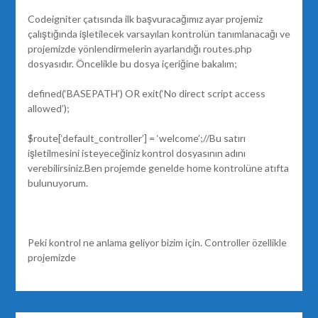
Codeigniter çatısında ilk başvuracağımız ayar projemiz
çalıştığında işletilecek varsayılan kontrolün tanımlanacağı ve
projemizde yönlendirmelerin ayarlandığı routes.php
dosyasıdır. Öncelikle bu dosya içeriğine bakalım;
defined(‘BASEPATH’) OR exit(‘No direct script access
allowed’);
$route[‘default_controller’] = ‘welcome’;//Bu satırı
işletilmesini isteyeceğiniz kontrol dosyasının adını
verebilirsiniz.Ben projemde genelde home kontrolüne atıfta
bulunuyorum.
Peki kontrol ne anlama geliyor bizim için. Controller özellikle
projemizde