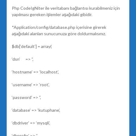
Php CodeIgNiter ile veritabanı bağlantısı kurabilmeniz için
yapılması gereken işlemler aşağıdaki gibidir.
*Application/config/database.php içerisine girerek
aşağıdaki alanları sunucunuza göre doldurmalısınız.
$db[‘default’] = array(
‘dsn’ => ”,
‘hostname’ => ‘localhost’,
‘username’ => ‘root’,
‘password’ => ”,
‘database’ => ‘kutuphane’,
‘dbdriver’ => ‘mysqli’,
‘dbprefix’ => ”,