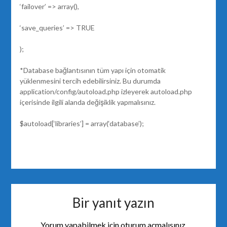
‘failover’ => array(),
‘save_queries’ => TRUE
);
*Database bağlantısının tüm yapı için otomatik
yüklenmesini tercih edebilirsiniz. Bu durumda
application/config/autoload.php izleyerek autoload.php
içerisinde ilgili alanda değişiklik yapmalısınız.
$autoload[‘libraries’] = array(‘database’);
Bir yanıt yazın
Yorum yapabilmek için
oturum açmalısınız
.