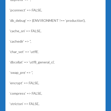
‘pconnect’ => FALSE,
‘db_debug’ => (ENVIRONMENT !== ‘production’),
‘cache_on’ => FALSE,
‘cachedir’ => ”,
‘char_set’ => ‘utf8’,
‘dbcollat’ => ‘utf8_general_ci’,
‘swap_pre’ => ”,
‘encrypt’ => FALSE,
‘compress’ => FALSE,
‘stricton’ => FALSE,