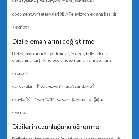
var esyalar = [“televizyon”,”masa”,”sandalye”];
document.write(esyalar[0]);//Televizyon ekrana basıldı
</script>
Dizi elemanlarını değiştirme
Dizi elemanlarını değiştirmek için değiştirilecek dizi
elemanına karşılık gelecek index numarasını belirtiriz.
<script>
var esyalar = [“televizyon”,”masa”,”sandalye”];
esaylar[2] = “vazo”;//Masa vazo şeklinde değişti.
</script>
Dizilerin uzunluğunu öğrenme
Dizilerin toplam barındırdığı veri sayısı length methoduyla