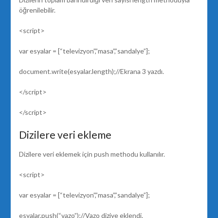
öğrenilebilir.
<script>
var esyalar = [“televizyon”,”masa”,”sandalye”];
document.write(esyalar.length);//Ekrana 3 yazdı.
</script>
</script>
Dizilere veri ekleme
Dizilere veri eklemek için push methodu kullanılır.
<script>
var esyalar = [“televizyon”,”masa”,”sandalye”];
esyalar.push(“vazo”);//Vazo diziye eklendi.