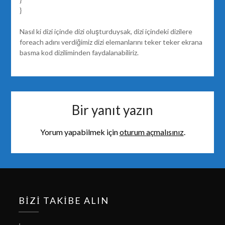
}
Nasıl ki dizi içinde dizi oluşturduysak, dizi içindeki dizilere
foreach adını verdiğimiz dizi elemanlarını teker teker ekrana
basma kod diziliminden faydalanabiliriz.
Bir yanıt yazın
Yorum yapabilmek için
oturum açmalısınız
.
BIZI TAKIBE ALIN