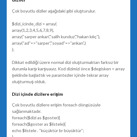
Çok boyutlu diziler aşağıdaki gibi oluşturulur.
$dizi_icinde_dizi = array(
array(1,2,3,4,5,6,7,8,9),
array(“sarper arıkan”,”salih kunduz”,”hakan kılıç”),
array(“ad”=>”sarper”,”soyad”=>”arıkan”,)
);
Dikkat edildiği üzere normal dizi oluşturmaktan farksız bir
durumla karşı karşıyayız. Kod dizimizi önce $degisken = array
şeklinde başlattık ve parantezler içinde tekrar array
oluşturmuş olduk.
Dizi içinde dizilere erişim
Çok boyutlu dizilere erişim foreach döngüsüyle
sağlanmaktadır.
foreach($dizi as $goster){
foreach($goster as $listele){
echo $listele . “küçüktür br büyüktür”;
}