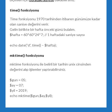
time() fonksiyonu
Time fonksiyonu 1970 tarihinden itibaren günümüze kadar
olan saniye değerini verir.
Gelin birlikte bir hafta önceki günü bulalım.
$hafta = 60*60*24*7; // 1 haftadaki saniye sayısı
echo date(“d”, time() – $hafta);
mktime() fonksiyonu
mktime fonksiyonu ile belirli bir tarihin unix cinsinden
değerini alıp işlemler yaptırabilirsiniz.
$gun = 05;
$ay = 07;
$yil = 2019;
echo mktime($gun,$ay,$yil);