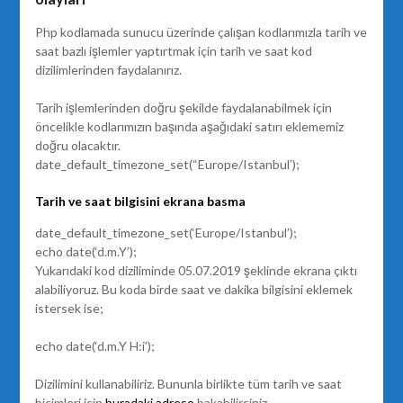
Php kodlamada sunucu üzerinde çalışan kodlarımızla tarih ve
saat bazlı işlemler yaptırtmak için tarih ve saat kod
dizilimlerinden faydalanırız.
Tarih işlemlerinden doğru şekilde faydalanabilmek için
öncelikle kodlarımızın başında aşağıdaki satırı eklememiz
doğru olacaktır.
date_default_timezone_set(“Europe/Istanbul’);
Tarih ve saat bilgisini ekrana basma
date_default_timezone_set(‘Europe/Istanbul’);
echo date(‘d.m.Y’);
Yukarıdaki kod diziliminde 05.07.2019 şeklinde ekrana çıktı
alabiliyoruz. Bu koda birde saat ve dakika bilgisini eklemek
istersek ise;
echo date(‘d.m.Y H:i’);
Dizilimini kullanabiliriz. Bununla birlikte tüm tarih ve saat
biçimleri için
buradaki adrese
bakabilirsiniz.