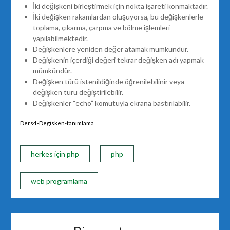
İki değişkeni birleştirmek için nokta işareti konmaktadır.
İki değişken rakamlardan oluşuyorsa, bu değişkenlerle
toplama, çıkarma, çarpma ve bölme işlemleri
yapılabilmektedir.
Değişkenlere yeniden değer atamak mümkündür.
Değişkenin içerdiği değeri tekrar değişken adı yapmak
mümkündür.
Değişken türü istenildiğinde öğrenilebilinir veya
değişken türü değiştirilebilir.
Değişkenler “echo” komutuyla ekrana bastırılabilir.
Ders4-Degisken-tanimlama
herkes için php
php
web programlama