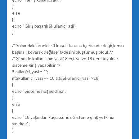
}
else
{
echo “Giriş başarılı $kullanici_adi”;
}
/*Yukarıdaki örnekte if koşul durumu içerisinde değişkenin
başına ! koyarak değilse ifadesini oluşturmuş olduk.*/
/*Şimdide kullanıcının yaşı 18 eşitse ve 18 den büyükse
sisteme giriş yapabilsin.*/
$kullanici_yasi = “”;
if($kullanici_yasi == 18 && $kullanici_yasi >18)
{
echo “Sisteme hoşgeldiniz”;
}
else
{
echo “18 yaşından küçüksünüz. Sisteme giriş yetkiniz
sınırlıdır.”;
}