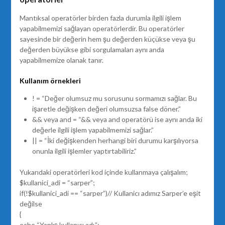
Mantıksal operatörler birden fazla durumla ilgili işlem
yapabilmemizi sağlayan operatörlerdir. Bu operatörler
sayesinde bir değerin hem şu değerden küçükse veya şu
değerden büyükse gibi sorgulamaları aynı anda
yapabilmemize olanak tanır.
Kullanım örnekleri
! = “Değer olumsuz mu sorusunu sormamızı sağlar. Bu
işaretle değişken değeri olumsuzsa false döner.”
&& veya and = “&& veya and operatörü ise aynı anda iki
değerle ilgili işlem yapabilmemizi sağlar.”
|| = “İki değişkenden herhangi biri durumu karşılıyorsa
onunla ilgili işlemler yaptırtabiliriz.”
Yukarıdaki operatörleri kod içinde kullanmaya çalışalım;
$kullanici_adi = “sarper”;
if(!$kullanici_adi == “sarper”)// Kullanicı adımız Sarper’e eşit
değilse
{
echo “Yanlış kullanıcı adı.”;