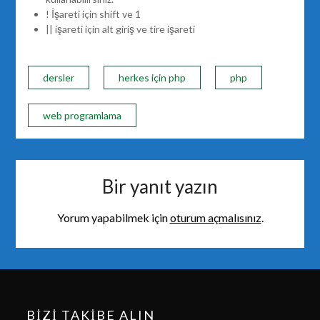
! İşareti için shift ve 1
|| işareti için alt giriş ve tire işareti
dersler
herkes için php
php
web programlama
Bir yanıt yazın
Yorum yapabilmek için
oturum açmalısınız
.
BIZI TAKIBE ALIN