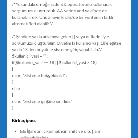
/*Yukarıdaki örneğimizde && operatörünü kullanarak
sorgumuzu oluşturduk. && yerine and şeklinde de
kullanabilirdik. Unutmayın ki php’de bir yöntemin farklı
alternatifleri olabilir.*/
/*Şimdide ya da anlamına gelen || veya or ifadesiyle
sorgumuzu oluşturalım. Diyelim ki kullanıcı yaşı 18’e eşitse
ya da 18’den büyükse sisteme giriş yapabilsin.*/
$kullanici_yasi = “”;
if($kullanici_yasi == 18 || $kullanici_yasi > 18)
{
echo “Sisteme hoşgeldiniz!”;
}
else
{
echo “Sisteme girişiniz sınırlıdır.”;
}
Birkaç ipucu
&& İşaretini çıkarmak için shift ve 6 tuşlarını
kullanabilirsiniz.