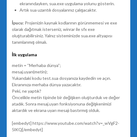
ekranındayken, sua.exe uygulama yolunu gösterin.
Artık sua uzantılı dosyalarınız çalışacaktır.
İpucu:
Projenizin kaynak kodlarının görünmemesi ve exe
olarak dağıtmak isterseniz, winrar ile sfx exe
oluşturabilirsiniz. Yalnız sisteminizde sua.exe altyapısı
tanımlanmış olmalı.
İlk uygulama
metin = “Merhaba dünya”;
mesaj.uyarı(metin);
Yukarıdaki kodu test.sua dosyanıza kaydedin ve açın.
Ekranınıza merhaba dünya yazacaktır.
Peki, ne yaptık?
Öncelikle metin tipinde bir değişken oluşturduk ve değer
atadık. Sonra mesaj.uyarı fonksiyonuna değişkenimizi
aktardık ve ekrana uyarı mesajı bastırmış olduk.
[embedyt] https://www.youtube.com/watch?v=_wVgF2-
5lKQ[/embedyt]