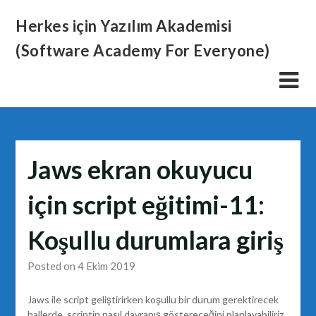
Skip
Herkes için Yazılım Akademisi
to
content
(Software Academy For Everyone)
Jaws ekran okuyucu
için script eğitimi-11:
Koşullu durumlara giriş
Posted on 4 Ekim 2019
Jaws ile script geliştirirken koşullu bir durum gerektirecek
hallerde, scriptin nasıl davranış göstereceğini planlayabiliriz.