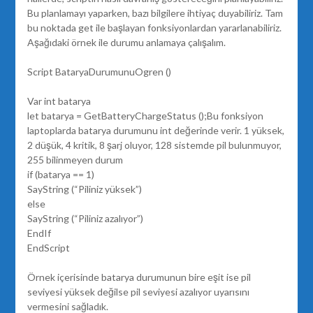
Bu planlamayı yaparken, bazı bilgilere ihtiyaç duyabiliriz. Tam
bu noktada get ile başlayan fonksiyonlardan yararlanabiliriz.
Aşağıdaki örnek ile durumu anlamaya çalışalım.
Script BataryaDurumunuOgren ()
Var int batarya
let batarya = GetBatteryChargeStatus ();Bu fonksiyon
laptoplarda batarya durumunu int değerinde verir. 1 yüksek,
2 düşük, 4 kritik, 8 şarj oluyor, 128 sistemde pil bulunmuyor,
255 bilinmeyen durum
if (batarya == 1)
SayString (“Piliniz yüksek”)
else
SayString (“Piliniz azalıyor”)
EndIf
EndScript
Örnek içerisinde batarya durumunun bire eşit ise pil
seviyesi yüksek değilse pil seviyesi azalıyor uyarısını
vermesini sağladık.