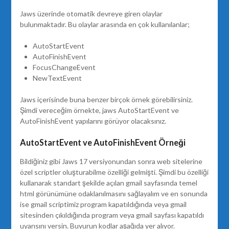
Jaws üzerinde otomatik devreye giren olaylar
bulunmaktadır. Bu olaylar arasında en çok kullanılanlar;
AutoStartEvent
AutoFinishEvent
FocusChangeEvent
NewTextEvent
Jaws içerisinde buna benzer birçok örnek görebilirsiniz.
Şimdi vereceğim örnekte, jaws AutoStartEvent ve
AutoFinishEvent yapılarını görüyor olacaksınız.
AutoStartEvent ve AutoFinishEvent Örneği
Bildiğiniz gibi Jaws 17 versiyonundan sonra web sitelerine
özel scriptler oluşturabilme özelliği gelmişti. Şimdi bu özelliği
kullanarak standart şekilde açılan gmail sayfasında temel
html görünümüne odaklanılmasını sağlayalım ve en sonunda
ise gmail scriptimiz program kapatıldığında veya gmail
sitesinden çıkıldığında program veya gmail sayfası kapatıldı
uyarısını versin. Buyurun kodlar aşağıda yer alıyor.