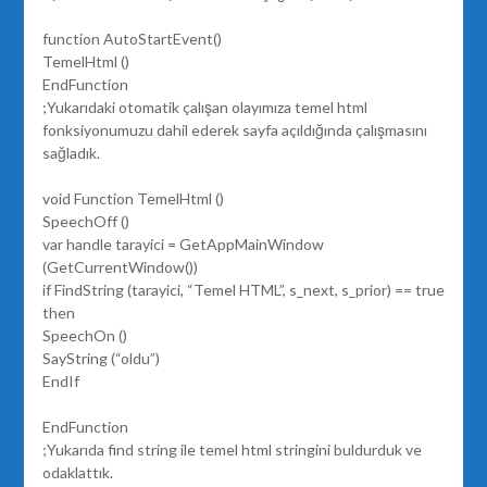
function AutoStartEvent()
TemelHtml ()
EndFunction
;Yukarıdaki otomatik çalışan olayımıza temel html
fonksiyonumuzu dahil ederek sayfa açıldığında çalışmasını
sağladık.
void Function TemelHtml ()
SpeechOff ()
var handle tarayici = GetAppMainWindow
(GetCurrentWindow())
if FindString (tarayici, “Temel HTML”, s_next, s_prior) == true
then
SpeechOn ()
SayString (“oldu”)
EndIf
EndFunction
;Yukarıda find string ile temel html stringini buldurduk ve
odaklattık.