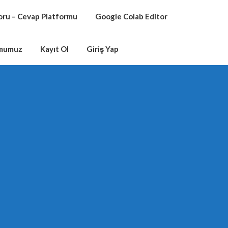
oru – Cevap Platformu
Google Colab Editor
rmumuz
Kayıt Ol
Giriş Yap