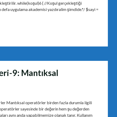
eştirilir. while(koşul)6 { //Koşul gerçekleştiği
ı defa uygulama akademisi yazdıralim şimdide.*/ $sayi =
eri-9: Mantıksal
er Mantıksal operatörler birden fazla durumla ilgili
operatörler sayesinde bir değerin hem şu değerden
ları aynı anda yapabilmemize olanak tanır. Kullanım