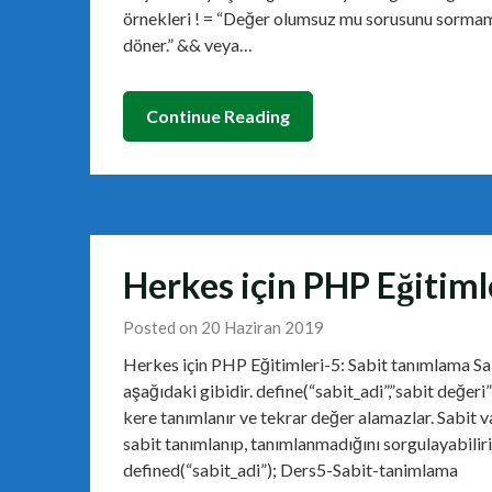
örnekleri ! = “Değer olumsuz mu sorusunu sormamı
döner.” && veya…
Continue Reading
Herkes için PHP Eğitiml
Posted on 20 Haziran 2019
Herkes için PHP Eğitimleri-5: Sabit tanımlama Sa
aşağıdaki gibidir. define(“sabit_adi”,”sabit değeri”
kere tanımlanır ve tekrar değer alamazlar. Sabit 
sabit tanımlanıp, tanımlanmadığını sorgulayabiliriz
defined(“sabit_adi”); Ders5-Sabit-tanimlama